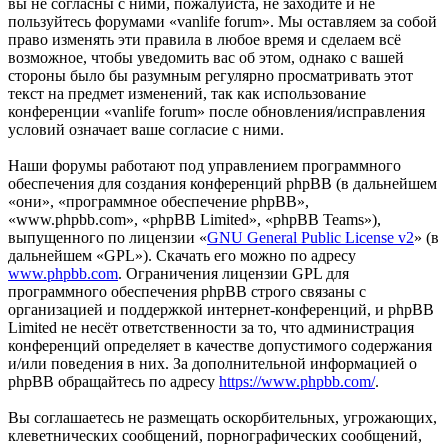
вы не согласны с ними, пожалуйста, не заходите и не
пользуйтесь форумами «vanlife forum». Мы оставляем за собой
право изменять эти правила в любое время и сделаем всё
возможное, чтобы уведомить вас об этом, однако с вашей
стороны было бы разумным регулярно просматривать этот
текст на предмет изменений, так как использование
конференции «vanlife forum» после обновления/исправления
условий означает ваше согласие с ними.
Наши форумы работают под управлением программного
обеспечения для создания конференций phpBB (в дальнейшем
«они», «программное обеспечение phpBB»,
«www.phpbb.com», «phpBB Limited», «phpBB Teams»),
выпущенного по лицензии «
GNU General Public License v2
» (в
дальнейшем «GPL»). Скачать его можно по адресу
www.phpbb.com
. Ограничения лицензии GPL для
программного обеспечения phpBB строго связаны с
организацией и поддержкой интернет-конференций, и phpBB
Limited не несёт ответственности за то, что администрация
конференций определяет в качестве допустимого содержания
и/или поведения в них. За дополнительной информацией о
phpBB обращайтесь по адресу
https://www.phpbb.com/
.
Вы соглашаетесь не размещать оскорбительных, угрожающих,
клеветнических сообщений, порнографических сообщений,