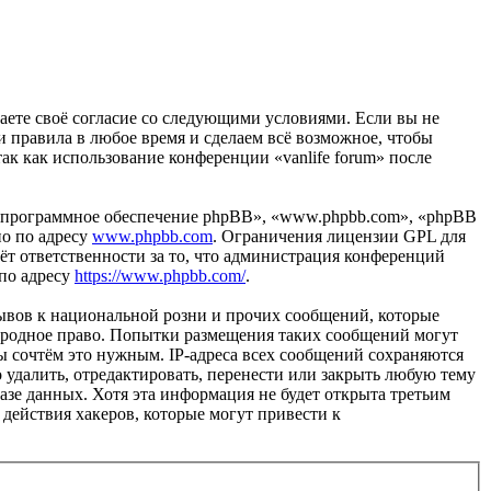
рждаете своё согласие со следующими условиями. Если вы не
ти правила в любое время и сделаем всё возможное, чтобы
ак как использование конференции «vanlife forum» после
«программное обеспечение phpBB», «www.phpbb.com», «phpBB
но по адресу
www.phpbb.com
. Ограничения лицензии GPL для
ёт ответственности за то, что администрация конференций
 по адресу
https://www.phpbb.com/
.
ывов к национальной розни и прочих сообщений, которые
ународное право. Попытки размещения таких сообщений могут
ы сочтём это нужным. IP-адреса всех сообщений сохраняются
 удалить, отредактировать, перенести или закрыть любую тему
базе данных. Хотя эта информация не будет открыта третьим
 действия хакеров, которые могут привести к