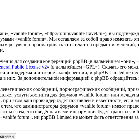
», «vanlife forum», «http://forum.vanlife-travel.ru»), вы подтве
румами «vanlife forum». Мы оставляем за собой право изменять э
ым регулярно просматривать этот текст на предмет изменений, т
и.
чения для создания конференций phpBB (в дальнейшем «они», 
eral Public License v2
» (в дальнейшем «GPL»). Скачать его мож
ей и поддержкой интернет-конференций, и phpBB Limited не нес
ия в них. За дополнительной информацией о phpBB обращайтесь
клеветнических сообщений, порнографических сообщений, приз
тавляет услуги хостинга для форумов «vanlife forum» или межд
при этом ваш провайдер будет поставлен в известность, если м
с тем, что администраторы форумов «vanlife forum» имеют право
ласны с тем, что введённая вами информация будет храниться в 
anlife forum», ни phpBB Limited не может быть ответственна за