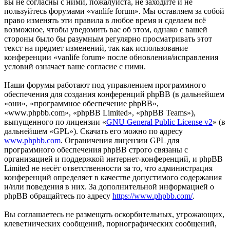
вы не согласны с ними, пожалуйста, не заходите и не
пользуйтесь форумами «vanlife forum». Мы оставляем за собой
право изменять эти правила в любое время и сделаем всё
возможное, чтобы уведомить вас об этом, однако с вашей
стороны было бы разумным регулярно просматривать этот
текст на предмет изменений, так как использование
конференции «vanlife forum» после обновления/исправления
условий означает ваше согласие с ними.
Наши форумы работают под управлением программного
обеспечения для создания конференций phpBB (в дальнейшем
«они», «программное обеспечение phpBB»,
«www.phpbb.com», «phpBB Limited», «phpBB Teams»),
выпущенного по лицензии «
GNU General Public License v2
» (в
дальнейшем «GPL»). Скачать его можно по адресу
www.phpbb.com
. Ограничения лицензии GPL для
программного обеспечения phpBB строго связаны с
организацией и поддержкой интернет-конференций, и phpBB
Limited не несёт ответственности за то, что администрация
конференций определяет в качестве допустимого содержания
и/или поведения в них. За дополнительной информацией о
phpBB обращайтесь по адресу
https://www.phpbb.com/
.
Вы соглашаетесь не размещать оскорбительных, угрожающих,
клеветнических сообщений, порнографических сообщений,