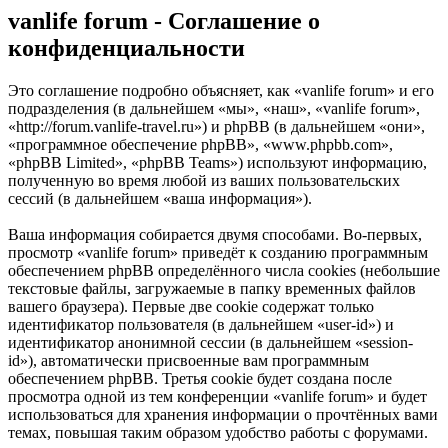
vanlife forum - Соглашение о
конфиденциальности
Это соглашение подробно объясняет, как «vanlife forum» и его
подразделения (в дальнейшем «мы», «наш», «vanlife forum»,
«http://forum.vanlife-travel.ru») и phpBB (в дальнейшем «они»,
«программное обеспечение phpBB», «www.phpbb.com»,
«phpBB Limited», «phpBB Teams») используют информацию,
полученную во время любой из ваших пользовательских
сессий (в дальнейшем «ваша информация»).
Ваша информация собирается двумя способами. Во-первых,
просмотр «vanlife forum» приведёт к созданию программным
обеспечением phpBB определённого числа cookies (небольшие
текстовые файлы, загружаемые в папку временных файлов
вашего браузера). Первые две cookie содержат только
идентификатор пользователя (в дальнейшем «user-id») и
идентификатор анонимной сессии (в дальнейшем «session-
id»), автоматически присвоенные вам программным
обеспечением phpBB. Третья cookie будет создана после
просмотра одной из тем конференции «vanlife forum» и будет
использоваться для хранения информации о прочтённых вами
темах, повышая таким образом удобство работы с форумами.