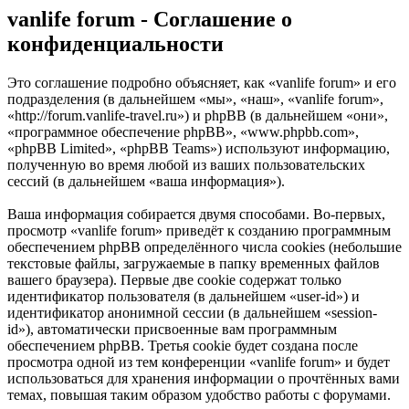
vanlife forum - Соглашение о
конфиденциальности
Это соглашение подробно объясняет, как «vanlife forum» и его
подразделения (в дальнейшем «мы», «наш», «vanlife forum»,
«http://forum.vanlife-travel.ru») и phpBB (в дальнейшем «они»,
«программное обеспечение phpBB», «www.phpbb.com»,
«phpBB Limited», «phpBB Teams») используют информацию,
полученную во время любой из ваших пользовательских
сессий (в дальнейшем «ваша информация»).
Ваша информация собирается двумя способами. Во-первых,
просмотр «vanlife forum» приведёт к созданию программным
обеспечением phpBB определённого числа cookies (небольшие
текстовые файлы, загружаемые в папку временных файлов
вашего браузера). Первые две cookie содержат только
идентификатор пользователя (в дальнейшем «user-id») и
идентификатор анонимной сессии (в дальнейшем «session-
id»), автоматически присвоенные вам программным
обеспечением phpBB. Третья cookie будет создана после
просмотра одной из тем конференции «vanlife forum» и будет
использоваться для хранения информации о прочтённых вами
темах, повышая таким образом удобство работы с форумами.