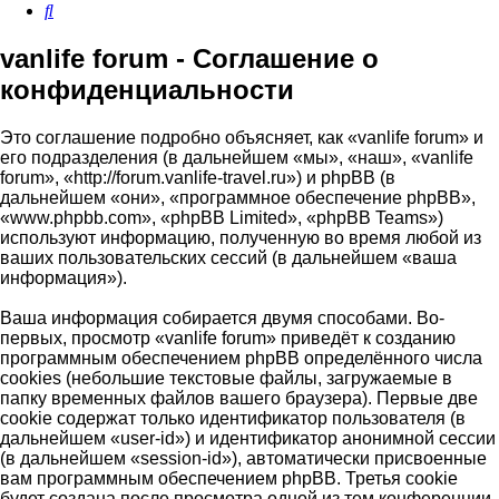
Поиск
vanlife forum - Соглашение о
конфиденциальности
Это соглашение подробно объясняет, как «vanlife forum» и
его подразделения (в дальнейшем «мы», «наш», «vanlife
forum», «http://forum.vanlife-travel.ru») и phpBB (в
дальнейшем «они», «программное обеспечение phpBB»,
«www.phpbb.com», «phpBB Limited», «phpBB Teams»)
используют информацию, полученную во время любой из
ваших пользовательских сессий (в дальнейшем «ваша
информация»).
Ваша информация собирается двумя способами. Во-
первых, просмотр «vanlife forum» приведёт к созданию
программным обеспечением phpBB определённого числа
cookies (небольшие текстовые файлы, загружаемые в
папку временных файлов вашего браузера). Первые две
cookie содержат только идентификатор пользователя (в
дальнейшем «user-id») и идентификатор анонимной сессии
(в дальнейшем «session-id»), автоматически присвоенные
вам программным обеспечением phpBB. Третья cookie
будет создана после просмотра одной из тем конференции