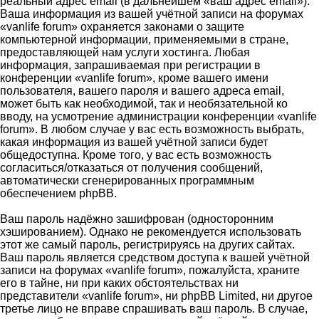
реальный адрес email (в дальнейшем «ваш адрес email»).
Ваша информация из вашей учётной записи на форумах
«vanlife forum» охраняется законами о защите
компьютерной информации, применяемыми в стране,
предоставляющей нам услуги хостинга. Любая
информация, запрашиваемая при регистрации в
конференции «vanlife forum», кроме вашего имени
пользователя, вашего пароля и вашего адреса email,
может быть как необходимой, так и необязательной ко
вводу, на усмотрение администрации конференции «vanlife
forum». В любом случае у вас есть возможность выбрать,
какая информация из вашей учётной записи будет
общедоступна. Кроме того, у вас есть возможность
согласиться/отказаться от получения сообщений,
автоматически сгенерированных программным
обеспечением phpBB.
Ваш пароль надёжно зашифрован (односторонним
хэшированием). Однако не рекомендуется использовать
этот же самый пароль, регистрируясь на других сайтах.
Ваш пароль является средством доступа к вашей учётной
записи на форумах «vanlife forum», пожалуйста, храните
его в тайне, ни при каких обстоятельствах ни
представители «vanlife forum», ни phpBB Limited, ни другое
третье лицо не вправе спрашивать ваш пароль. В случае,