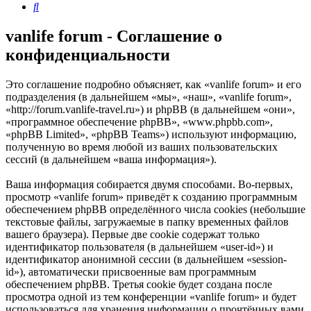
Поиск
vanlife forum - Соглашение о
конфиденциальности
Это соглашение подробно объясняет, как «vanlife forum» и его
подразделения (в дальнейшем «мы», «наш», «vanlife forum»,
«http://forum.vanlife-travel.ru») и phpBB (в дальнейшем «они»,
«программное обеспечение phpBB», «www.phpbb.com»,
«phpBB Limited», «phpBB Teams») используют информацию,
полученную во время любой из ваших пользовательских
сессий (в дальнейшем «ваша информация»).
Ваша информация собирается двумя способами. Во-первых,
просмотр «vanlife forum» приведёт к созданию программным
обеспечением phpBB определённого числа cookies (небольшие
текстовые файлы, загружаемые в папку временных файлов
вашего браузера). Первые две cookie содержат только
идентификатор пользователя (в дальнейшем «user-id») и
идентификатор анонимной сессии (в дальнейшем «session-
id»), автоматически присвоенные вам программным
обеспечением phpBB. Третья cookie будет создана после
просмотра одной из тем конференции «vanlife forum» и будет
использоваться для хранения информации о прочтённых вами