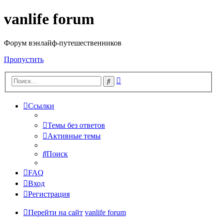
vanlife forum
Форум вэнлайф-путешественников
Пропустить
Расширенный
Поиск
поиск
Ссылки
Темы без ответов
Активные темы
Поиск
FAQ
Вход
Регистрация
Перейти на сайт
vanlife forum