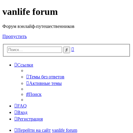
vanlife forum
Форум вэнлайф-путешественников
Пропустить
Расширенный
Поиск
поиск
Ссылки
Темы без ответов
Активные темы
Поиск
FAQ
Вход
Регистрация
Перейти на сайт
vanlife forum