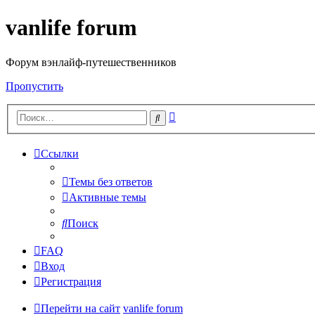
vanlife forum
Форум вэнлайф-путешественников
Пропустить
Расширенный
Поиск
поиск
Ссылки
Темы без ответов
Активные темы
Поиск
FAQ
Вход
Регистрация
Перейти на сайт
vanlife forum