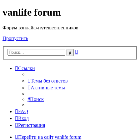
vanlife forum
Форум вэнлайф-путешественников
Пропустить
Расширенный
Поиск
поиск
Ссылки
Темы без ответов
Активные темы
Поиск
FAQ
Вход
Регистрация
Перейти на сайт
vanlife forum