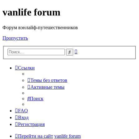
vanlife forum
Форум вэнлайф-путешественников
Пропустить
Расширенный
Поиск
поиск
Ссылки
Темы без ответов
Активные темы
Поиск
FAQ
Вход
Регистрация
Перейти на сайт
vanlife forum