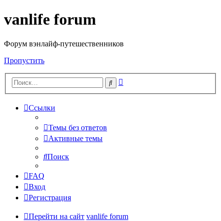
vanlife forum
Форум вэнлайф-путешественников
Пропустить
Расширенный
Поиск
поиск
Ссылки
Темы без ответов
Активные темы
Поиск
FAQ
Вход
Регистрация
Перейти на сайт
vanlife forum