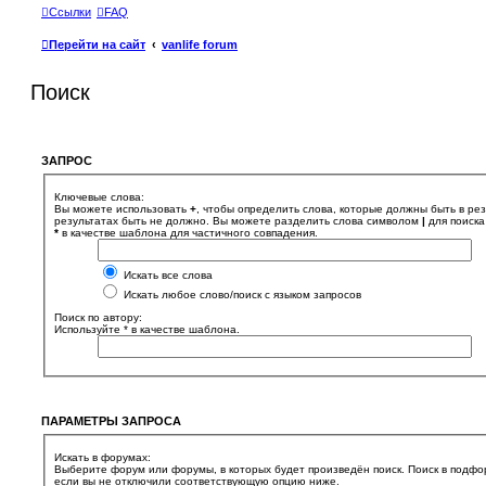
Ссылки
FAQ
Перейти на сайт
vanlife forum
Поиск
ЗАПРОС
Ключевые слова:
Вы можете использовать
+
, чтобы определить слова, которые должны быть в рез
результатах быть не должно. Вы можете разделить слова символом
|
для поиска
*
в качестве шаблона для частичного совпадения.
Искать все слова
Искать любое слово/поиск с языком запросов
Поиск по автору:
Используйте * в качестве шаблона.
ПАРАМЕТРЫ ЗАПРОСА
Искать в форумах:
Выберите форум или форумы, в которых будет произведён поиск. Поиск в подфо
если вы не отключили соответствующую опцию ниже.