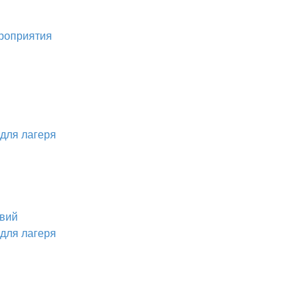
ероприятия
для лагеря
твий
для лагеря