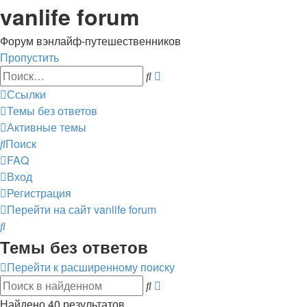
vanlife forum
Форум вэнлайф-путешественников
Пропустить
Расширенный
Поиск
поиск
Ссылки
Темы без ответов
Активные темы
Поиск
FAQ
Вход
Регистрация
Перейти на сайт
vanlife forum
Поиск
Темы без ответов
Перейти к расширенному поиску
Расширенный
Поиск
поиск
Найдено 40 результатов