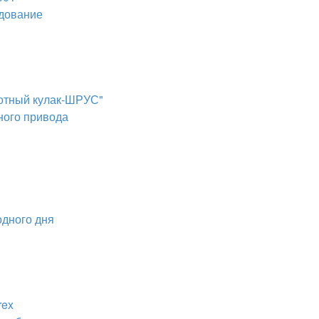
дование
ротный кулак-ШРУС"
ного привода
одного дня
rex