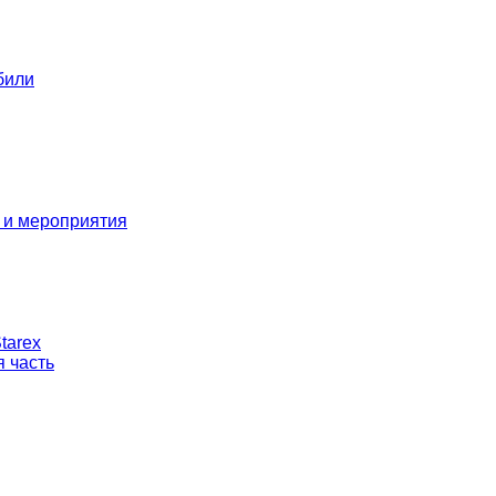
били
 и мероприятия
tarex
 часть