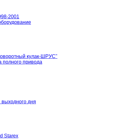
998-2001
оборудование
поворотный кулак-ШРУС"
 полного привода
 выходного дня
d Starex