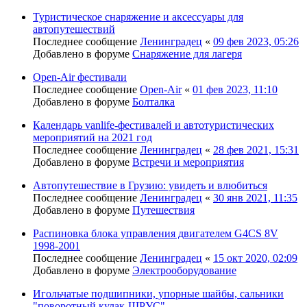
Туристическое снаряжение и аксессуары для
автопутешествий
Последнее сообщение
Ленинградец
«
09 фев 2023, 05:26
Добавлено в форуме
Снаряжение для лагеря
Open-Air фестивали
Последнее сообщение
Open-Air
«
01 фев 2023, 11:10
Добавлено в форуме
Болталка
Календарь vanlife-фестивалей и автотуристических
мероприятий на 2021 год
Последнее сообщение
Ленинградец
«
28 фев 2021, 15:31
Добавлено в форуме
Встречи и мероприятия
Автопутешествие в Грузию: увидеть и влюбиться
Последнее сообщение
Ленинградец
«
30 янв 2021, 11:35
Добавлено в форуме
Путешествия
Распиновка блока управления двигателем G4CS 8V
1998-2001
Последнее сообщение
Ленинградец
«
15 окт 2020, 02:09
Добавлено в форуме
Электрооборудование
Игольчатые подшипники, упорные шайбы, сальники
"поворотный кулак-ШРУС"