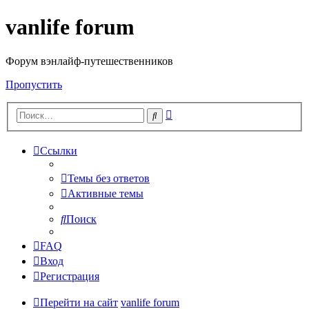
vanlife forum
Форум вэнлайф-путешественников
Пропустить
Расширенный
Поиск
поиск
Ссылки
Темы без ответов
Активные темы
Поиск
FAQ
Вход
Регистрация
Перейти на сайт
vanlife forum