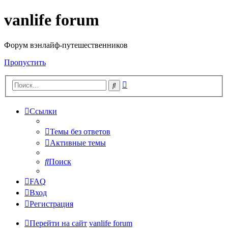
vanlife forum
Форум вэнлайф-путешественников
Пропустить
Расширенный
Поиск
поиск
Ссылки
Темы без ответов
Активные темы
Поиск
FAQ
Вход
Регистрация
Перейти на сайт
vanlife forum