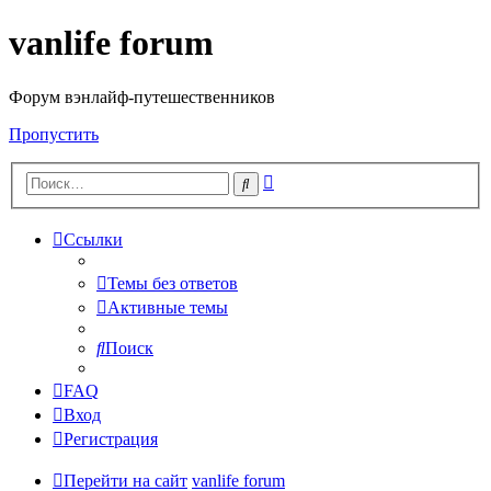
vanlife forum
Форум вэнлайф-путешественников
Пропустить
Расширенный
Поиск
поиск
Ссылки
Темы без ответов
Активные темы
Поиск
FAQ
Вход
Регистрация
Перейти на сайт
vanlife forum