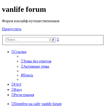
vanlife forum
Форум вэнлайф-путешественников
Пропустить
Расширенный
Поиск
поиск
Ссылки
Темы без ответов
Активные темы
Поиск
FAQ
Вход
Регистрация
Перейти на сайт
vanlife forum