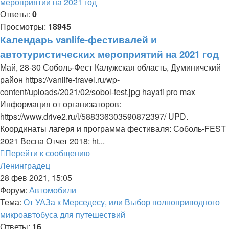
мероприятий на 2021 год
Ответы:
0
Просмотры:
18945
Календарь vanlife-фестивалей и
автотуристических мероприятий на 2021 год
Май, 28-30 Соболь-Фест Калужская область, Думиничский
район https://vanlife-travel.ru/wp-
content/uploads/2021/02/sobol-fest.jpg hayati pro max
Информация от организаторов:
https://www.drive2.ru/l/588336303590872397/ UPD.
Координаты лагеря и программа фестиваля: Соболь-FEST
2021 Весна Отчет 2018: ht...
Перейти к сообщению
Ленинградец
28 фев 2021, 15:05
Форум:
Автомобили
Тема:
От УАЗа к Мерседесу, или Выбор полноприводного
микроавтобуса для путешествий
Ответы:
16