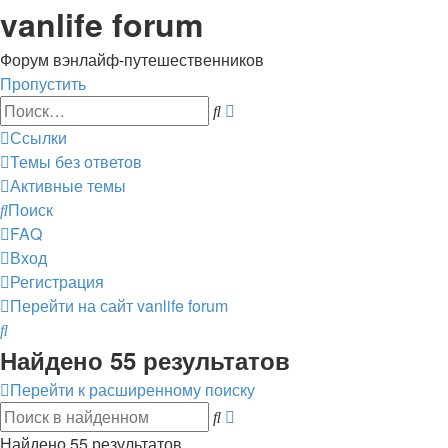
vanlife forum
Форум вэнлайф-путешественников
Пропустить
Расширенный
Поиск
поиск
Ссылки
Темы без ответов
Активные темы
Поиск
FAQ
Вход
Регистрация
Перейти на сайт
vanlife forum
Поиск
Найдено 55 результатов
Перейти к расширенному поиску
Расширенный
Поиск
поиск
Найдено 55 результатов