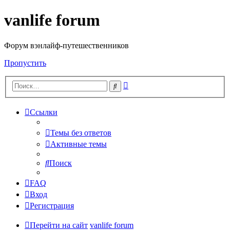
vanlife forum
Форум вэнлайф-путешественников
Пропустить
Расширенный
Поиск
поиск
Ссылки
Темы без ответов
Активные темы
Поиск
FAQ
Вход
Регистрация
Перейти на сайт
vanlife forum