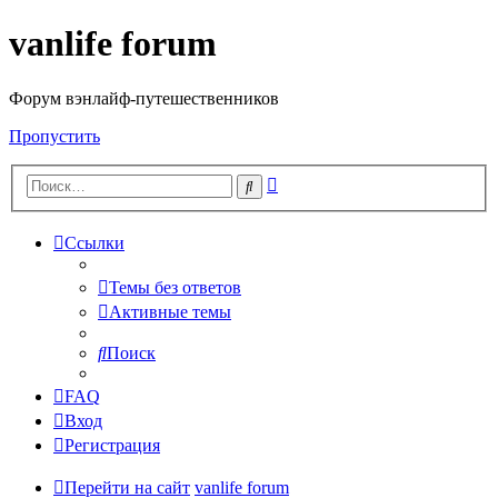
vanlife forum
Форум вэнлайф-путешественников
Пропустить
Расширенный
Поиск
поиск
Ссылки
Темы без ответов
Активные темы
Поиск
FAQ
Вход
Регистрация
Перейти на сайт
vanlife forum