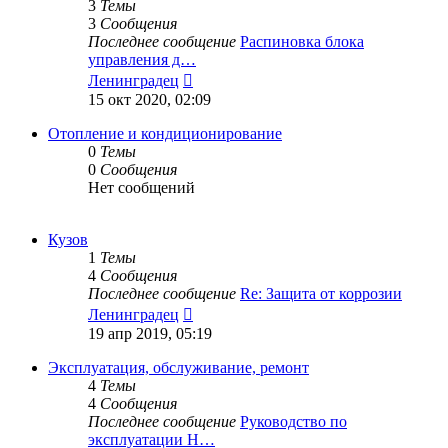
3
Темы
3
Сообщения
Последнее сообщение
Распиновка блока
управления д…
Перейти
Ленинградец
к
15 окт 2020, 02:09
последнему
сообщению
Отопление и кондиционирование
0
Темы
0
Сообщения
Нет сообщений
Кузов
1
Темы
4
Сообщения
Последнее сообщение
Re: Защита от коррозии
Перейти
Ленинградец
к
19 апр 2019, 05:19
последнему
сообщению
Эксплуатация, обслуживание, ремонт
4
Темы
4
Сообщения
Последнее сообщение
Руководство по
эксплуатации H…