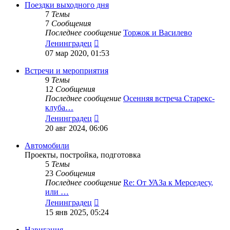
сообщению
Поездки выходного дня
7
Темы
7
Сообщения
Последнее сообщение
Торжок и Василево
Перейти
Ленинградец
к
07 мар 2020, 01:53
последнему
сообщению
Встречи и мероприятия
9
Темы
12
Сообщения
Последнее сообщение
Осенняя встреча Старекс-
клуба…
Перейти
Ленинградец
к
20 авг 2024, 06:06
последнему
сообщению
Автомобили
Проекты, постройка, подготовка
5
Темы
23
Сообщения
Последнее сообщение
Re: От УАЗа к Мерседесу,
или …
Перейти
Ленинградец
к
15 янв 2025, 05:24
последнему
сообщению
Навигация