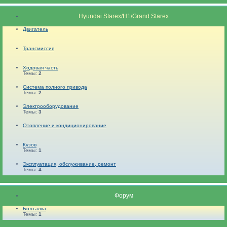
Hyundai Starex/H1/Grand Starex
Двигатель
Трансмиссия
Ходовая часть
Темы:
2
Система полного привода
Темы:
2
Электрооборудование
Темы:
3
Отопление и кондиционирование
Кузов
Темы:
1
Эксплуатация, обслуживание, ремонт
Темы:
4
Форум
Болталка
Темы:
1