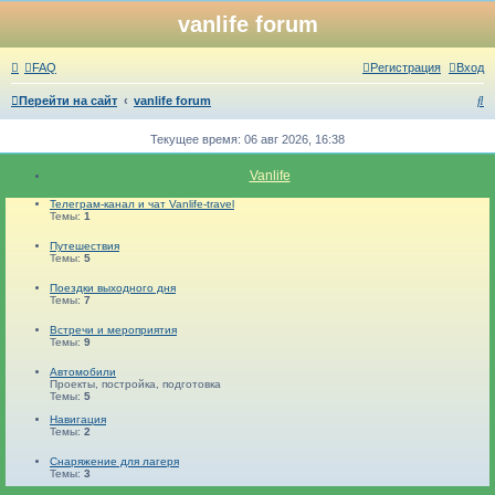
vanlife forum
FAQ
Регистрация
Вход
П
Перейти на сайт
vanlife forum
о
Текущее время: 06 авг 2026, 16:38
и
Vanlife
с
Телеграм-канал и чат Vanlife-travel
к
Темы:
1
Путешествия
Темы:
5
Поездки выходного дня
Темы:
7
Встречи и мероприятия
Темы:
9
Автомобили
Проекты, постройка, подготовка
Темы:
5
Навигация
Темы:
2
Снаряжение для лагеря
Темы:
3