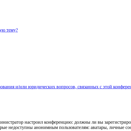
ную тему?
зования и/или юридических вопросов, связанных с этой конфере
администратор настроил конференцию: должны ли вы зарегистриро
рые недоступны анонимным пользователям: аватары, личные сообщ