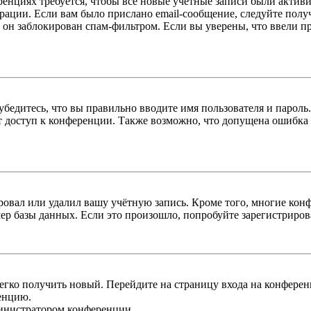
енциях требуется, чтобы все новые учётные записи были актив
трации. Если вам было прислано email-сообщение, следуйте пол
 он заблокирован спам-фильтром. Если вы уверены, что ввели пр
бедитесь, что вы правильно вводите имя пользователя и пароль
ыт доступ к конференции. Также возможно, что допущена ошибка
овал или удалил вашу учётную запись. Кроме того, многие кон
р базы данных. Если это произошло, попробуйте зарегистрироват
легко получить новый. Перейдите на страницу входа на конфер
енцию.
министратором конференции.