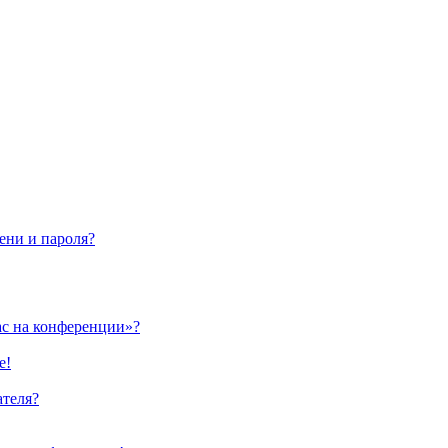
ени и пароля?
ас на конференции»?
е!
ателя?