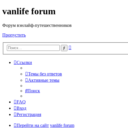
vanlife forum
Форум вэнлайф-путешественников
Пропустить
Расширенный
Поиск
поиск
Ссылки
Темы без ответов
Активные темы
Поиск
FAQ
Вход
Регистрация
Перейти на сайт
vanlife forum