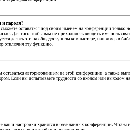
и и пароля?
ы сможете оставаться под своим именем на конференции только н
писью. Для того чтобы вам не приходилось вводить имя пользова
тся делать это на общедоступном компьютере, например в библи
тор отключил эту функцию.
вам оставаться авторизованным на этой конференции, а также в
ром. Если вы испытываете трудности со входом или выходом на
се ваши настройки хранятся в базе данных конференции. Чтобы 
менить все свои настройки и предпочтения.