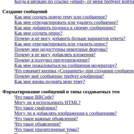
Когда я щёлкаю по ссылке «email», от меня требуют войт
Создание сообщений
Как мне создать новую тему или сообщение?
Как мне отредактировать или удалить сообщение?
Как мне добавить подпись к своему сообщению?
Как мне создать опрос?
Почему я не могу добавить больше вариантов ответа?
Как мне отредактировать или удалить опрос?
Почему мне недоступны некоторые форумы?
Почему я не могу добавлять вложения?
Почему я получил предупреждение?
Как мне пожаловаться на сообщения модератору?
Что означает кнопка «Сохранить» при создании сообщен
Почему моё сообщение требует одобрения?
Как мне вновь поднять мою тему?
Форматирование сообщений и типы создаваемых тем
Что такое BBCode?
Могу ли я использовать HTML?
Что такое смайлики?
Могу ли я добавлять изображения к сообщениям?
Что такое важные объявления?
Что такое объявления?
Что такое прилепленные темы?