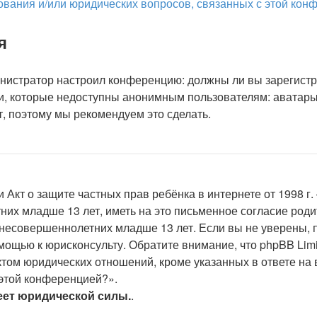
зования и/или юридических вопросов, связанных с этой ко
я
дминистратор настроил конференцию: должны ли вы зарегист
, которые недоступны анонимным пользователям: аватары,
ут, поэтому мы рекомендуем это сделать.
 или Акт о защите частных прав ребёнка в интернете от 1998
их младше 13 лет, иметь на это письменное согласие род
несовершеннолетних младше 13 лет. Если вы не уверены, п
омощью к юрисконсульту. Обратите внимание, что phpBB Li
том юридических отношений, кроме указанных в ответе на 
 этой конференцией?».
еет юридической силы.
.